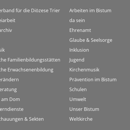
erband für die Diözese Trier
Arbeiten im Bistum
iarbeit
da sein
rchiv
Ehrenamt
Glaube & Seelsorge
ik
Inklusion
che Familienbildungsstätten
Jugend
sche Erwachsenenbildung
Kirchenmusik
erändern
Prävention im Bistum
eratung
Schulen
 am Dom
Umwelt
Lerndienste
Unser Bistum
chauungen & Sekten
Weltkirche