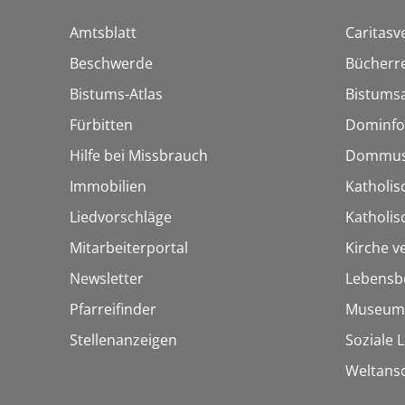
Amtsblatt
Caritasv
Beschwerde
Bücherre
Bistums-Atlas
Bistumsa
Fürbitten
Dominfo
Hilfe bei Missbrauch
Dommus
Immobilien
Katholis
Liedvorschläge
Katholi
Mitarbeiterportal
Kirche v
Newsletter
Lebensb
Pfarreifinder
Museum
Stellenanzeigen
Soziale 
Weltans