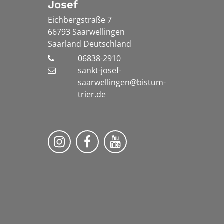
Josef
Eichbergstraße 7
66793
Saarwellingen
Saarland
Deutschland
06838-2910
sankt-josef-
saarwellingen@bistum-
trier.de
Folge uns auf Instragram
Folge uns auf Facebook
Fogle uns auf YouTu