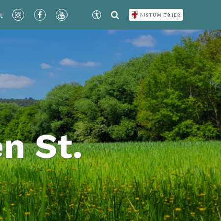
t
n St.