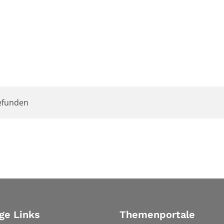
efunden
ge Links
Themenportale