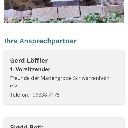
oth
© Sigrid Both
Ihre Ansprechpartner
Gerd
Löffler
1. Vorsitzender
Freunde der Mariengrotte Schwarzenholz
e.V.
Telefon:
06838 7175
Sigrid
Both