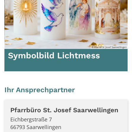
ngen
© Pfarrei St. Josef Saarwellingen
Symbolbild Lichtmess
Ihr Ansprechpartner
Pfarrbüro St. Josef Saarwellingen
Eichbergstraße 7
66793
Saarwellingen