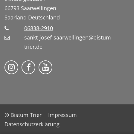
66793
Saarwellingen
Saarland
Deutschland
06838-2910
sankt-josef-saarwellingen@bistum-
trier.de
Folge uns auf Instragram
Folge uns auf Facebook
Fogle uns auf YouTube
© Bistum Trier
Impressum
Datenschutzerklärung