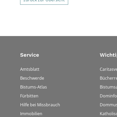
Service
Wichti
Amtsblatt
Caritasv
Beschwerde
Bücherre
Bistums-Atlas
Bistumsa
Fürbitten
Dominfo
Hilfe bei Missbrauch
Dommus
Immobilien
Katholis