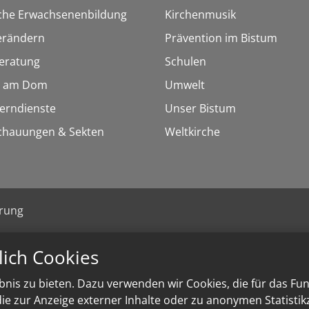
sche Erwachsenenbildung
Kirchenmusik
erändern
Prävention im Bistum
eratung
Schulen
 am Dom
Umwelt
Lerndienste
Unser Bistum
chauungen & Sekten
Weltkirche
ärung
lich Cookies
nis zu bieten. Dazu verwenden wir Cookies, die für das Fu
e zur Anzeige externer Inhalte oder zu anonymen Statisti