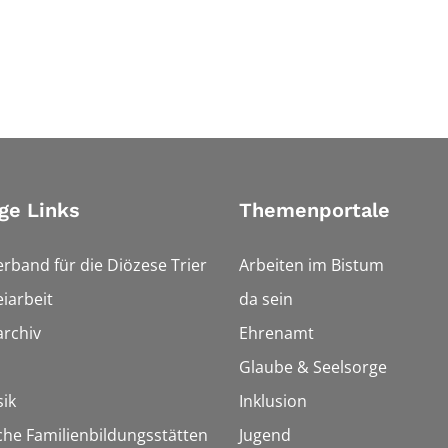
ge Links
Themenportale
erband für die Diözese Trier
Arbeiten im Bistum
iarbeit
da sein
rchiv
Ehrenamt
Glaube & Seelsorge
ik
Inklusion
che Familienbildungsstätten
Jugend