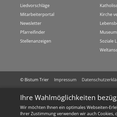
Liedvorschläge
Katholi
Mitarbeiterportal
Kirche v
Newsletter
Lebensb
Pfarreifinder
Museum
Stellenanzeigen
Soziale 
Weltans
© Bistum Trier
Impressum
Datenschutzerkl
Ihre Wahlmöglichkeiten bezüg
Wir möchten Ihnen ein optimales Webseiten-Erleb
Ihrer Zustimmung verwenden wir auch Cookies, di