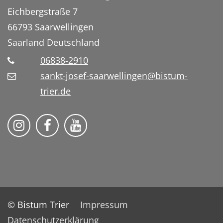
Eichbergstraße 7
66793
Saarwellingen
Saarland
Deutschland
06838-2910
sankt-josef-saarwellingen@bistum-
trier.de
Folge uns auf Instragram
Folge uns auf Facebook
Fogle uns auf YouTube
© Bistum Trier
Impressum
Datenschutzerklärung