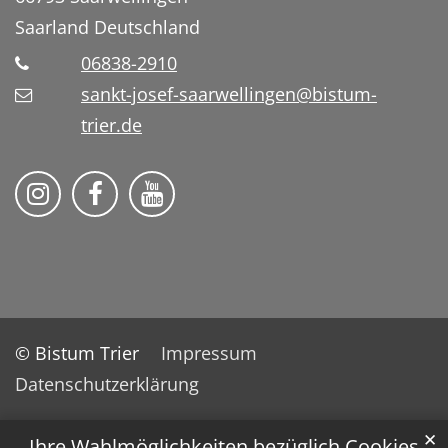
Saarland
Deutschland
06838-2910
sankt-josef-saarwellingen@bistum-
trier.de
Folge uns auf Instragram
Folge uns auf Facebook
Fogle uns auf YouTube
© Bistum Trier
Impressum
Datenschutzerklärung
✕
Ihre Wahlmöglichkeiten bezüglich Cookies